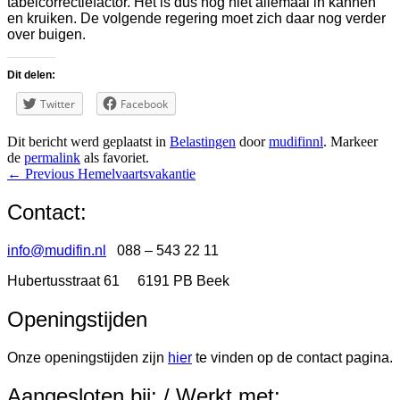
tabelcorrectiefactor. Het is dus nog niet allemaal in kannen
en kruiken. De volgende regering moet zich daar nog verder
over buigen.
Dit delen:
Twitter
Facebook
Dit bericht werd geplaatst in
Belastingen
door
mudifinnl
. Markeer
de
permalink
als favoriet.
Bericht
Previous
←
Previous
Hemelvaartsvakantie
post:
navigatie
Primary
Contact:
Sidebar
info@mudifin.nl
088 – 543 22 11
Widget
Hubertusstraat 61 6191 PB Beek
Area
Openingstijden
Onze openingstijden zijn
hier
te vinden op de contact pagina.
Aangesloten bij: / Werkt met: