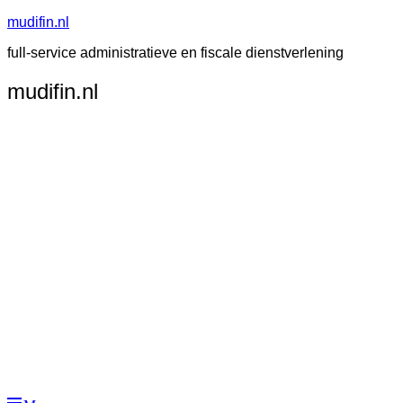
Skip
mudifin.nl
to
full-service administratieve en fiscale dienstverlening
content
Header
mudifin.nl
Right
Sidebar
Widget
Area
Menu