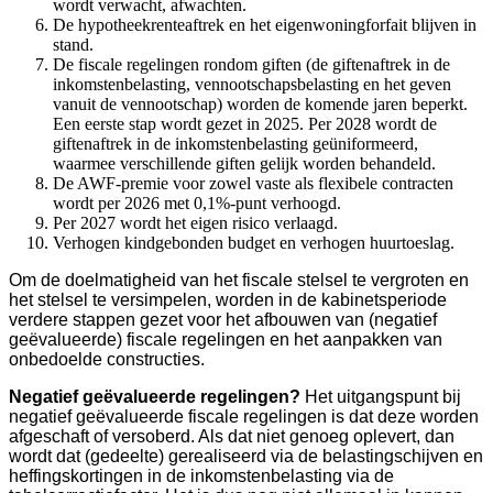
wordt verwacht, afwachten.
De hypotheekrenteaftrek en het eigenwoningforfait blijven in
stand.
De fiscale regelingen rondom giften (de giftenaftrek in de
inkomstenbelasting, vennootschapsbelasting en het geven
vanuit de vennootschap) worden de komende jaren beperkt.
Een eerste stap wordt gezet in 2025. Per 2028 wordt de
giftenaftrek in de inkomstenbelasting geüniformeerd,
waarmee verschillende giften gelijk worden behandeld.
De AWF-premie voor zowel vaste als flexibele contracten
wordt per 2026 met 0,1%-punt verhoogd.
Per 2027 wordt het eigen risico verlaagd.
Verhogen kindgebonden budget en verhogen huurtoeslag.
Om de doelmatigheid van het fiscale stelsel te vergroten en
het stelsel te versimpelen, worden in de kabinetsperiode
verdere stappen gezet voor het afbouwen van (negatief
geëvalueerde) fiscale regelingen en het aanpakken van
onbedoelde constructies.
Negatief geëvalueerde regelingen?
Het uitgangspunt bij
negatief geëvalueerde fiscale regelingen is dat deze worden
afgeschaft of versoberd. Als dat niet genoeg oplevert, dan
wordt dat (gedeelte) gerealiseerd via de belastingschijven en
heffingskortingen in de inkomstenbelasting via de