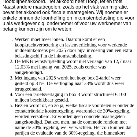
Hoofdlijnenakkoord. Het akkoord heet Hoop, lef en trots.
Naast andere maatregelen, zoals op het vlak van migratie,
bevat het akkoord ook fiscale maatregelen. Wij noemen er
enkele binnen de loonheffing en inkomstenbelasting die voor
u als werkgever c.q. ondernemer of voor uw werknemer van
belang kunnen zijn om te weten:
Werken moet meer lonen. Daarom komt er een
koopkrachtverbetering en lastenverlichting voor werkende
middeninkomens per 2025 door bijv. invoering van een extra
belastingschijf in de inkomstenbelasting.
De MKB-winstvrijstelling wordt niet verlaagd van 12,7 naar
12,03% met ingang van 2025, zoals eerder was
aangekondigd.
Met ingang van 2025 wordt het hoge box 2-tarief weer
gesteld op 31%. De verhoging naar 33% wordt dus weer
teruggedraaid.
Voor een tariefsverlaging in box 3 wordt structureel € 100
miljoen beschikbaar gesteld.
Bezien wordt of, en zo ja, welke fiscale voordelen er onder de
extraterritoriale kostenregeling, waaronder de 30%-regeling,
worden versoberd. Er worden geen concrete maatregelen
aangekondigd. Dat zou men, na de commotie rondom met
name de 30%-regeling, wel verwachten. Het zou kunnen dat
partijen de evaluatie van de 30%-regeling, die binnenkort