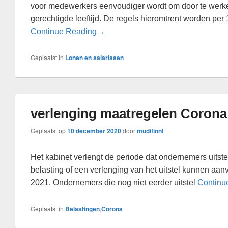
voor medewerkers eenvoudiger wordt om door te wer
gerechtigde leeftijd. De regels hieromtrent worden per 
Blijven werken na de AOW-gerechtigd
Continue Reading
→
Geplaatst in
Lonen en salarissen
verlenging maatregelen Corona
Geplaatst op
10 december 2020
door
mudifinnl
Het kabinet verlengt de periode dat ondernemers uitste
belasting of een verlenging van het uitstel kunnen aanv
2021. Ondernemers die nog niet eerder uitstel
Continu
Geplaatst in
Belastingen
,
Corona