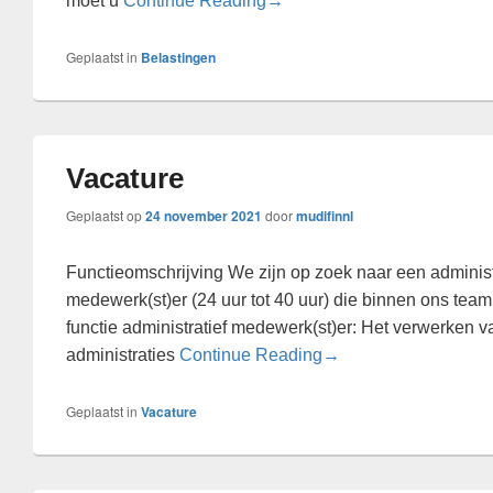
moet u
Continue Reading
→
Geplaatst in
Belastingen
Vacature
Geplaatst op
24 november 2021
door
mudifinnl
Functieomschrijving We zijn op zoek naar een administ
medewerk(st)er (24 uur tot 40 uur) die binnen ons team
functie administratief medewerk(st)er: Het verwerken v
Vacature
administraties
Continue Reading
→
Geplaatst in
Vacature