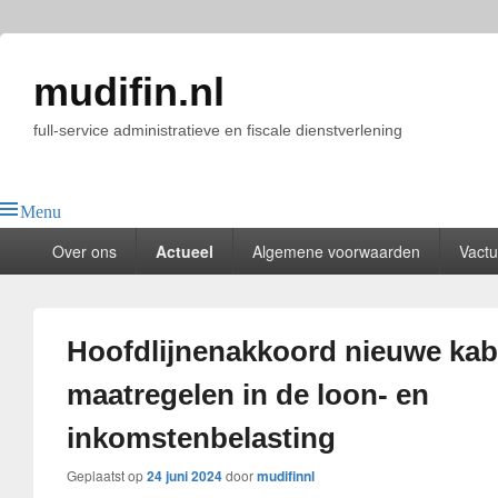
mudifin.nl
full-service administratieve en fiscale dienstverlening
Menu
Hoofdmenu
Over ons
Actueel
Algemene voorwaarden
Vactu
Hoofdlijnenakkoord nieuwe kabi
maatregelen in de loon- en
inkomstenbelasting
Geplaatst op
24 juni 2024
door
mudifinnl