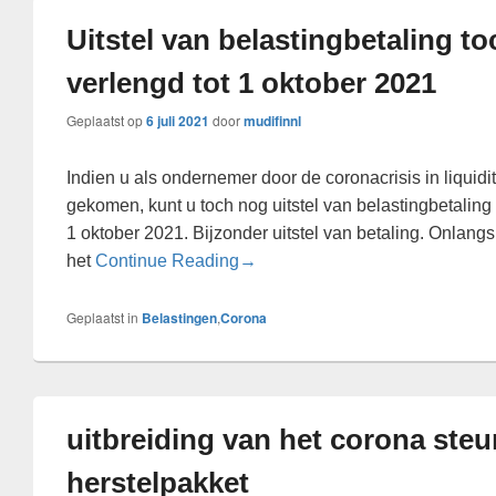
Uitstel van belastingbetaling t
verlengd tot 1 oktober 2021
Geplaatst op
6 juli 2021
door
mudifinnl
Indien u als ondernemer door de coronacrisis in liquid
gekomen, kunt u toch nog uitstel van belastingbetaling k
1 oktober 2021. Bijzonder uitstel van betaling. Onlangs
Uitstel van belastingbetaling toc
het
Continue Reading
→
Geplaatst in
Belastingen
,
Corona
uitbreiding van het corona steu
herstelpakket