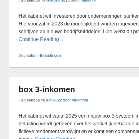
19 februari 2023
mudifinnl
Het kabinet wil investeren door ondernemingen sterker
Hiervoor zal in 2023 de mogelijkheid worden ingevoerd
schrijven op nieuwe bedrijfsmiddelen. Hoe werkt dit pr
Versneld afschrijven in 2023
Continue Reading
→
Geplaatst in
Belastingen
box 3-inkomen
Geplaatst op
16 juni 2022
door
mudifinnl
Het kabinet wil vanaf 2025 een nieuw box 3-systeem in
belasting wordt geheven over het werkelijk behaalde 
fictieve rendement verdwijnt en er komt een compensat
box 3-inkomen