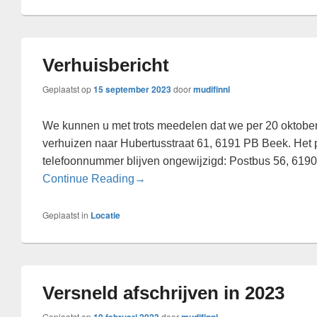
Verhuisbericht
Geplaatst op
15 september 2023
door
mudifinnl
We kunnen u met trots meedelen dat we per 20 oktobe
verhuizen naar Hubertusstraat 61, 6191 PB Beek. Het 
telefoonnummer blijven ongewijzigd: Postbus 56, 6190
Verhuisbericht
Continue Reading
→
Geplaatst in
Locatie
Versneld afschrijven in 2023
Geplaatst op
door