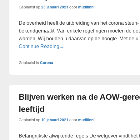
Geplaatst op
25 januari 2021
door
mudifinnl
De overheid heeft de uitbreiding van het corona steun-
bekendgemaakt. Van enkele regelingen moeten de deta
worden. Wij houden u daarvan op de hoogte. Met de ui
uitbreiding van het corona steun- en
Continue Reading
→
Geplaatst in
Corona
Blijven werken na de AOW-gere
leeftijd
Geplaatst op
10 januari 2021
door
mudifinnl
Belangrijkste afwijkende regels De wetgever vindt het b